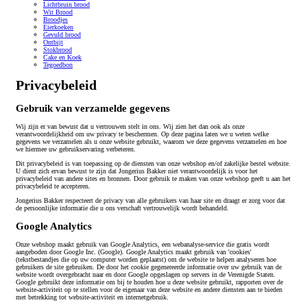
Lichtbruin brood
Wit Brood
Broodjes
Eierkoeken
Gevuld brood
Ontbijt
Stokbrood
Cake en Koek
Tegoedbon
Privacybeleid
Gebruik van verzamelde gegevens
Wij zijn er van bewust dat u vertrouwen stelt in ons. Wij zien het dan ook als onze
verantwoordelijkheid om uw privacy te beschermen. Op deze pagina laten we u weten welke
gegevens we verzamelen als u onze website gebruikt, waarom we deze gegevens verzamelen en hoe
we hiermee uw gebruikservaring verbeteren.
Dit privacybeleid is van toepassing op de diensten van onze webshop en/of zakelijke bestel website.
U dient zich ervan bewust te zijn dat Jongerius Bakker niet verantwoordelijk is voor het
privacybeleid van andere sites en bronnen. Door gebruik te maken van onze webshop geeft u aan het
privacybeleid te accepteren.
Jongerius Bakker respecteert de privacy van alle gebruikers van haar site en draagt er zorg voor dat
de persoonlijke informatie die u ons verschaft vertrouwelijk wordt behandeld.
Google Analytics
Onze webshop maakt gebruik van Google Analytics, een webanalyse-service die gratis wordt
aangeboden door Google Inc. (Google). Google Analytics maakt gebruik van 'cookies'
(tekstbestandjes die op uw computer worden geplaatst) om de website te helpen analyseren hoe
gebruikers de site gebruiken. De door het cookie gegenereerde informatie over uw gebruik van de
website wordt overgebracht naar en door Google opgeslagen op servers in de Verenigde Staten.
Google gebruikt deze informatie om bij te houden hoe u deze website gebruikt, rapporten over de
website-activiteit op te stellen voor de eigenaar van deze website en andere diensten aan te bieden
met betrekking tot website-activiteit en internetgebruik.