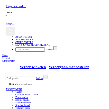
Jongerius Bakker
Items:
0
Inloggen
☰
ASSORTIMENT
AANBIEDINGEN
ONZE WINKELS
NAAR JONGERIUSBAKKER.NL
Zoeken
Menu
Account
Winkelwagen
Verder winkelen
Verdergaan met bestellen
Zoeken
Bekijk hele assortiment
ASSORTIMENT
Taarten
Gebak en kleine taartjes
Zoete snacks
Hartige snacks
Monnikenbrood
Speciaal brood
Volkoren brood