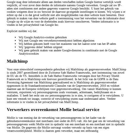
Google mag deze informatie alleen aan derden verschaffen indien Google hiertoe wettelijk wordt
verplicht, of voor zover deze derden de informatie namens Google verwerken. Google zal uw IP-
adres niet combineren met andere gegevens waarover Google beschikt. U kunt het gebruik van
cookies weigeren door in uw browser de daarvoor ge-eigende instellingen te kiezen. Wij wijzen u er
echter op dat u in dat geval wellicht niet alle mogelijkheden van deze website kunt benutten. Door
gebruik te maken van deze website geeft u toestemming voor het verwerken van de informatie door
Google op de wijze en voor de doeleinden zoals hiervoor omschreven. Verdere informatie is te
vinden in het privacybeleid van Google Inc.
Expliciet melden wij dat:
Wij Google Analytics-cookies gebruiken
Wij met Google een verwerkersovereenkomst hebben afgesloten
Wij hebben gekozen heeft voor het maskeren van het laatste octet van het IP-adres
Wij 'gegevens delen' hebben uitgezet
Wij geen gebruik maken van andere Google-diensten in combinatie met de Google
Analyticscookies
Mailchimp
Voor onze nieuwsbrief correspondentie gebruiken wij Mailchimp als gegevensverwerker. MailChimp
is sinds 2007 gecertifieerd door de Zwitserse Safe Harbor Frameworks, met instemming van zowel
de EU als de VS. Inmiddels is de Safe Harbor Frameworks vervangen door het Privacy Shield
Framework en is Mailchimp ook hiervoor gecertificeerd. In het licht van de GDPR is de Data
Processing Agreement van Mailchimp geactualiseerd en is Mailchimp als gegevensverwerker
opgenomen in de Standaardcontractuele Clausules van de Gegevensverwerker, 2010 en voldoet
daarmee aan de Europese richtlijnen voor gegevensverwerking. Om vanuit Mailchimp te kunnen
versturen, exporteren wij persoonsgegevens zoals voornaam, achternaam, bedrijfsnaam en e-
mailadres. U heeft het recht om uw persoonsgegevens in te zien, te corrigeren of te verwijderen. U
kunt een verzoek tot inzage, correctie of verwijdering sturen naar onderstaand adres. Verdere
informatie is te vinden in het privacybeleid van MailChimp.
Verwerkers overeenkomst Mollie betaal service
Mollie is van mening dat de verwerking van persoonsgegevens in het kader van de
gebruikersovereenkomst met merchants niet onder de AVG valt. Als het gaat om de verwerking van
persoonsgegevens werkt Mollie niet in opdracht van een merchant en een merchant niet in opdracht
van Mollie. De gegevens die Mollie ontvangt worden verwerkt op basis van een eigen
verantwoordelijkheid. Mollie is daarom geen verwerker, maar een zelfstandig