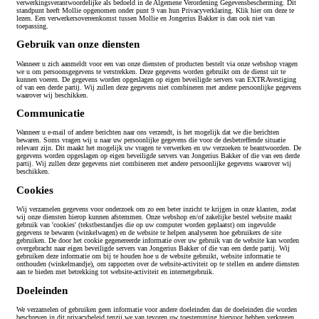
verwerkingsverantwoordelijke als bedoeld in de Algemene Verordening Gegevensbescherming. Dit
standpunt heeft Mollie opgenomen onder punt 9 van hun Privacyverklaring. Klik hier om deze te
lezen. Een verwerkersovereenkomst tussen Mollie en Jongerius Bakker is dan ook niet van
toepassing.
Gebruik van onze diensten
Wanneer u zich aanmeldt voor een van onze diensten of producten bestelt via onze webshop vragen
we u om persoonsgegevens te verstrekken. Deze gegevens worden gebruikt om de dienst uit te
kunnen voeren. De gegevens worden opgeslagen op eigen beveiligde servers van EXTRAvestiging
of van een derde partij. Wij zullen deze gegevens niet combineren met andere persoonlijke gegevens
waarover wij beschikken.
Communicatie
Wanneer u e-mail of andere berichten naar ons verzendt, is het mogelijk dat we die berichten
bewaren. Soms vragen wij u naar uw persoonlijke gegevens die voor de desbetreffende situatie
relevant zijn. Dit maakt het mogelijk uw vragen te verwerken en uw verzoeken te beantwoorden. De
gegevens worden opgeslagen op eigen beveiligde servers van Jongerius Bakker of die van een derde
partij. Wij zullen deze gegevens niet combineren met andere persoonlijke gegevens waarover wij
beschikken.
Cookies
Wij verzamelen gegevens voor onderzoek om zo een beter inzicht te krijgen in onze klanten, zodat
wij onze diensten hierop kunnen afstemmen. Onze webshop en/of zakelijke bestel website maakt
gebruik van 'cookies' (tekstbestandjes die op uw computer worden geplaatst) om ingevulde
gegevens te bewaren (winkelwagen) en de website te helpen analyseren hoe gebruikers de site
gebruiken. De door het cookie gegenereerde informatie over uw gebruik van de website kan worden
overgebracht naar eigen beveiligde servers van Jongerius Bakker of die van een derde partij. Wij
gebruiken deze informatie om bij te houden hoe u de website gebruikt, website informatie te
onthouden (winkelmandje), om rapporten over de website-activiteit op te stellen en andere diensten
aan te bieden met betrekking tot website-activiteit en internetgebruik.
Doeleinden
We verzamelen of gebruiken geen informatie voor andere doeleinden dan de doeleinden die worden
beschreven in dit privacybeleid tenzij we van tevoren uw toestemming hiervoor hebben verkregen.