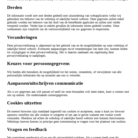
Derden
De informatie wordt niet met derden gedeeld met uitzondering van webapplicaties welke wij
gebruiken ten behoeve van de webshop of zakelijke bestel website. Deze gegevens zullen enkel
gebruikt worden ten behoeve van het doel van de betreffende applicatie en zullen niet verder
verspreid worden. Verder kan in enkele gevallen de informatie intern gedeeld worden. Onze
werknemers zijn verplicht om de vertrouwelijkheid van uw gegevens te respecteren.
Veranderingen
Deze privacyverklaring is afgestemd op het gebruik van en de mogelijkheden op onze webshop of
zakelijke bestel website. Eventuele aanpassingen en/of veranderingen van deze site, kunnen leiden
tot wijzigingen in deze privacyverklaring. Het is daarom raadzaam om regelmatig deze
privacyverklaring te raadplegen.
Keuzes voor persoonsgegevens
Wij bieden alle bezoekers de mogelijkheid tot het inzien, veranderen, of verwijderen van alle
persoonlijke informatie die op moment aan ons is verstrekt.
Aanpassen/uitschrijven communicatie
Als u uw gegevens aan wilt passen of uzelf uit onze bestanden wilt laten halen, kunt u contact met
ons op nemen. Zie onderstaande contactgegevens.
Cookies uitzetten
De meeste browsers zijn standaard ingesteld om cookies te accepteren, maar u kunt uw browser
opnieuw instellen om alle cookies te weigeren of om aan te geven wanneer een cookie wordt
verzonden. Hierdoor zal echter de webshop of zakelijke bestel website niet kunnen functioneren.
Webshops hoeven hierom in principe geen toestemming te vragen voor het plaatsen van cookies.
Vragen en feedback
We controleren regelmatig of we aan dit privacybeleid voldoen. Als u vragen heeft over dit