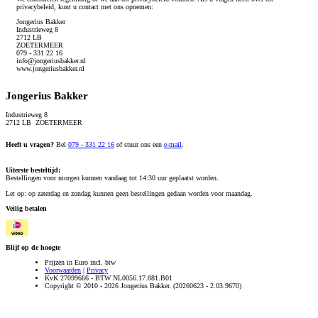
privacybeleid, kunt u contact met ons opnemen:
Jongerius Bakker
Industrieweg 8
2712 LB
ZOETERMEER
079 - 331 22 16
info@jongeriusbakker.nl
www.jongeriusbakker.nl
Jongerius Bakker
Industrieweg 8
2712 LB ZOETERMEER
Heeft u vragen?
Bel
079 - 331 22 16
of stuur ons een
e-mail
.
Uiterste besteltijd:
Bestellingen voor morgen kunnen vandaag tot 14:30 uur geplaatst worden.
Let op: op zaterdag en zondag kunnen geen bestellingen gedaan worden voor maandag.
Veilig betalen
Blijf op de hoogte
Prijzen in Euro incl. btw
Voorwaarden
|
Privacy
KvK 27099666 - BTW NL0056.17.881.B01
Copyright © 2010 - 2026 Jongerius Bakker. (20260623 - 2.03.9670)