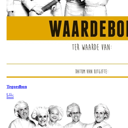
Tegoedbon
€
15.-
Bestel