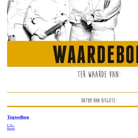
Tegoedbon
€
25.-
Bestel