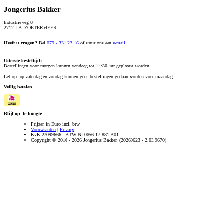
Jongerius Bakker
Industrieweg 8
2712 LB ZOETERMEER
Heeft u vragen?
Bel
079 - 331 22 16
of stuur ons een
e-mail
.
Uiterste besteltijd:
Bestellingen voor morgen kunnen vandaag tot 14:30 uur geplaatst worden.
Let op: op zaterdag en zondag kunnen geen bestellingen gedaan worden voor maandag.
Veilig betalen
Blijf op de hoogte
Prijzen in Euro incl. btw
Voorwaarden
|
Privacy
KvK 27099666 - BTW NL0056.17.881.B01
Copyright © 2010 - 2026 Jongerius Bakker. (20260623 - 2.03.9670)