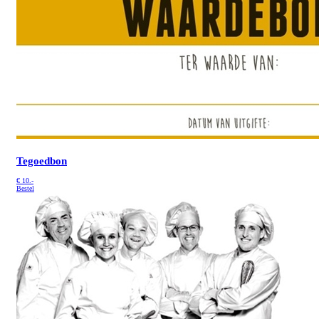
Tegoedbon
€
10.-
Bestel