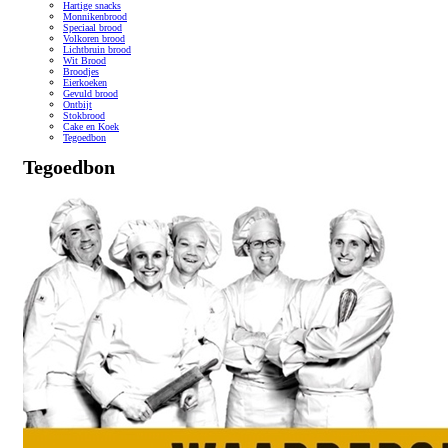
Hartige snacks
Monnikenbrood
Speciaal brood
Volkoren brood
Lichtbruin brood
Wit Brood
Broodjes
Eierkoeken
Gevuld brood
Ontbijt
Stokbrood
Cake en Koek
Tegoedbon
Tegoedbon