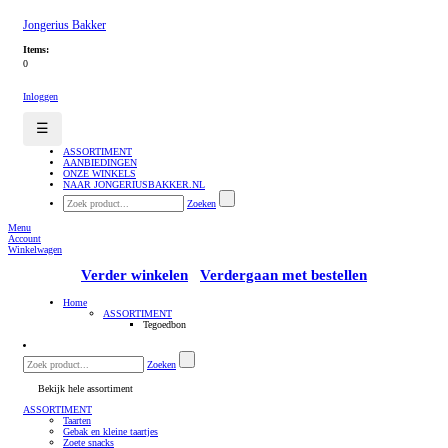
Jongerius Bakker
Items:
0
Inloggen
☰
ASSORTIMENT
AANBIEDINGEN
ONZE WINKELS
NAAR JONGERIUSBAKKER.NL
Zoeken
Menu
Account
Winkelwagen
Verder winkelen
Verdergaan met bestellen
Home
ASSORTIMENT
Tegoedbon
Zoeken
Bekijk hele assortiment
ASSORTIMENT
Taarten
Gebak en kleine taartjes
Zoete snacks