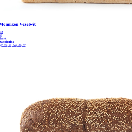
Monniken Vezelwit
€
3
85
Bestel
Aanbieding
op: ma, di, wo, do, vr