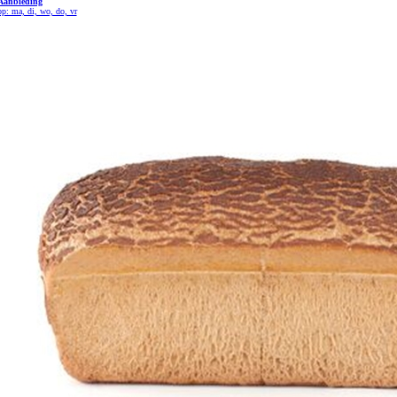
Aanbieding
op: ma, di, wo, do, vr