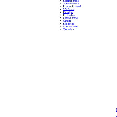
Speciaal brood
Volkoren brood
Lichtbruin brood
Wit Brood
Broodjes
Eierkoeken
Gevuld brood
Ontbijt
Stokbrood
Cake en Koek
Tegoedbon