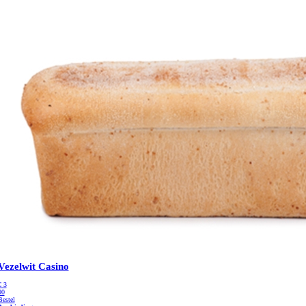
Vezelwit Casino
€
3
90
Bestel