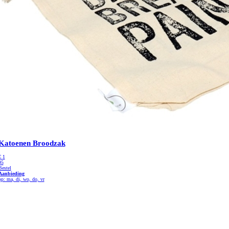
Katoenen Broodzak
€
1
95
Bestel
Aanbieding
op: ma, di, wo, do, vr