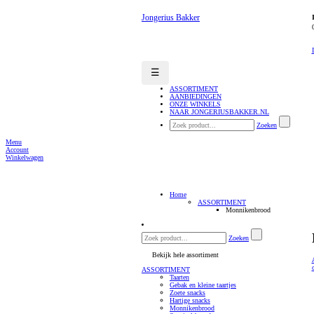
Jongerius Bakker
☰
ASSORTIMENT
AANBIEDINGEN
ONZE WINKELS
NAAR JONGERIUSBAKKER.NL
Zoeken
Menu
Account
Winkelwagen
Home
ASSORTIMENT
Monnikenbrood
Zoeken
Bekijk hele assortiment
ASSORTIMENT
Taarten
Gebak en kleine taartjes
Zoete snacks
Hartige snacks
Monnikenbrood