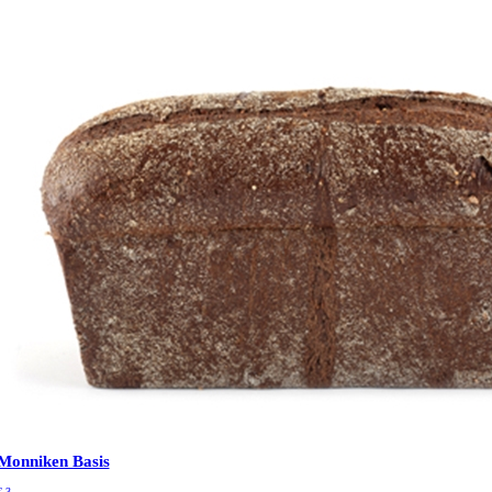
Monniken Basis
€
3