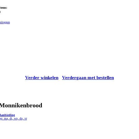
Items:
0
Inloggen
Verder winkelen
Verdergaan met bestellen
Monnikenbrood
Aanbieding
op: ma, di, wo, do, vr