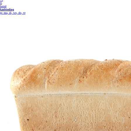
85
Bestel
Aanbieding
op: ma, di, wo, do, vr