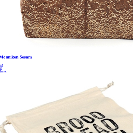
Monniken Sesam
€
3
90
Bestel