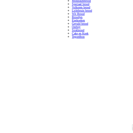
Monnikenbrood
Speciaal brood
Volkoren brood
Lichtbruin brood
Wit Brood
Broodjes
Eierkoeken
Gevuld brood
Ontbijt
Stokbrood
Cake en Koek
Tegoedbon