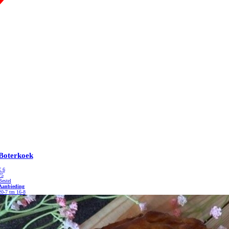
Boterkoek
€
6
75
Bestel
Aanbieding
20-7 tm 16-8