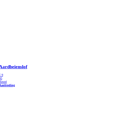
Aardbeienslof
€
9
95
Bestel
Aanbieding