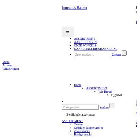
Jongerius Bakker
☰
ASSORTIMENT
AANBIEDINGEN
ONZE WINKELS
NAAR JONGERIUSBAKKER.NL
Zoeken
Menu
Account
Winkelwagen
Home
ASSORTIMENT
Wit Brood
Tijgerwit
Zoeken
Bekijk hele assortiment
ASSORTIMENT
Taarten
Gebak en kleine taartjes
Zoete snacks
Hartige snacks