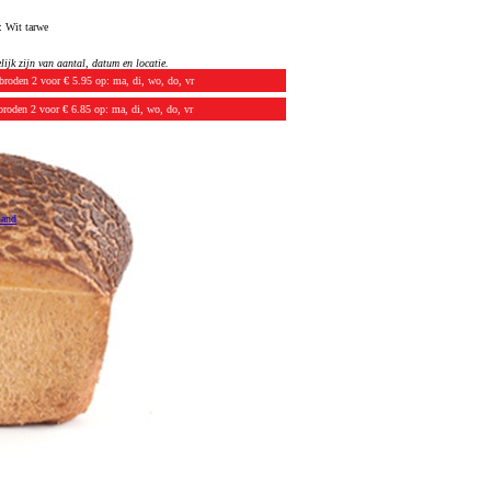
m:
Wit tarwe
ijk zijn van aantal, datum en locatie.
sbroden
2 voor € 5.95
op: ma, di, wo, do, vr
broden
2 voor € 6.85
op: ma, di, wo, do, vr
mand