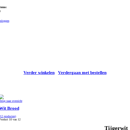
Items:
0
Inloggen
Verder winkelen
Verdergaan met bestellen
Terug naar overzicht
Wit Brood
(12 producten)
Product 10 van 12
Tijgerwit