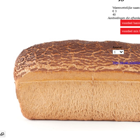
Warenwettelijke naa
€ 3
40
Aanbiedingen die afhankel
voordeel basi
voordeel mix 
Aantal
Voeg toe aan winkel